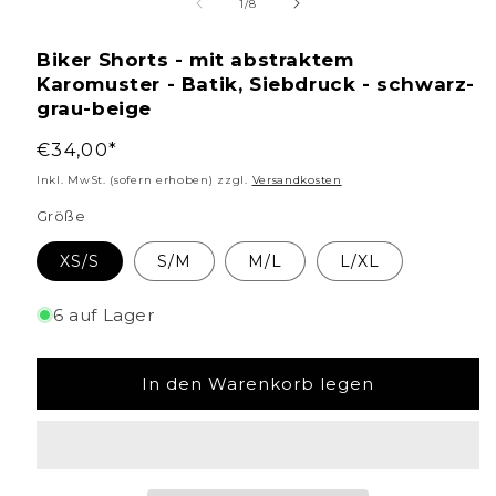
1
von
1
/
8
in
Biker Shorts - mit abstraktem
Modal
Karomuster - Batik, Siebdruck - schwarz-
öffnen
grau-beige
Normaler
€34,00*
Preis
Inkl. MwSt. (sofern erhoben) zzgl.
Versandkosten
Größe
XS/S
S/M
M/L
L/XL
6 auf Lager
In den Warenkorb legen