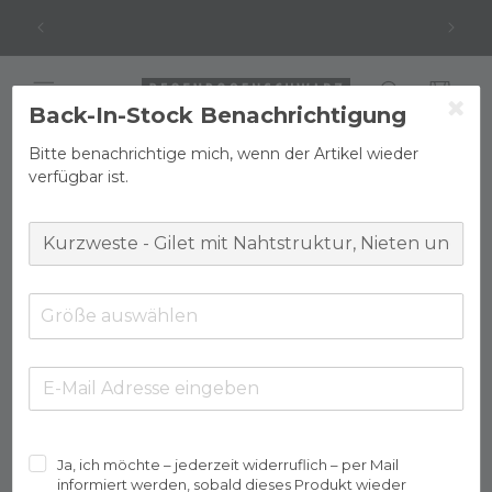
Direkt
Kostenfreier Versand in DE ab 100 € | International
zum
ab 200 € (außer USA)
Inhalt
Warenkorb
Back-In-Stock Benachrichtigung
Bitte benachrichtige mich, wenn der Artikel wieder
verfügbar ist.
duktinformationen
ingen
Größe auswählen
Ja, ich möchte – jederzeit widerruflich – per Mail
Medien
informiert werden, sobald dieses Produkt wieder