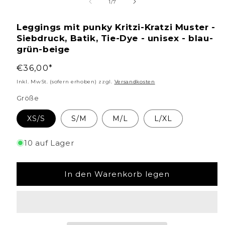
1
von
1
/
7
in
Leggings mit punky Kritzi-Kratzi Muster -
Modal
Siebdruck, Batik, Tie-Dye - unisex - blau-
öffnen
grün-beige
Normaler
€36,00*
Preis
Inkl. MwSt. (sofern erhoben) zzgl.
Versandkosten
Größe
XS/S
S/M
M/L
L/XL
10 auf Lager
In den Warenkorb legen