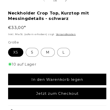
1
von
1
/
8
in
Neckholder Crop Top, Kurztop mit
Modal
Messingdetails - schwarz
öffnen
Normaler
€33,00*
Preis
Inkl. MwSt. (sofern erhoben) zzgl.
Versandkosten
Größe
XS
S
M
L
10 auf Lager
In den Warenkorb legen
Jetzt zum Checkout