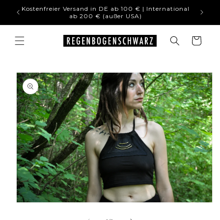
Direkt
Kostenfreier Versand in DE ab 100 € | International
♥ Schön
zum
ab 200 € (außer USA)
Inhalt
Warenkorb
duktinformationen
ingen
Medien